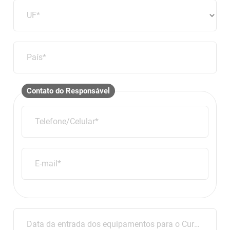
UF*
País*
Contato do Responsável
Telefone/Celular*
E-mail*
Data da entrada dos equipamentos para o Curso*