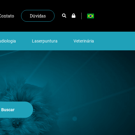
Dúvidas
Contato
diologia
Laserpuntura
Veterinária