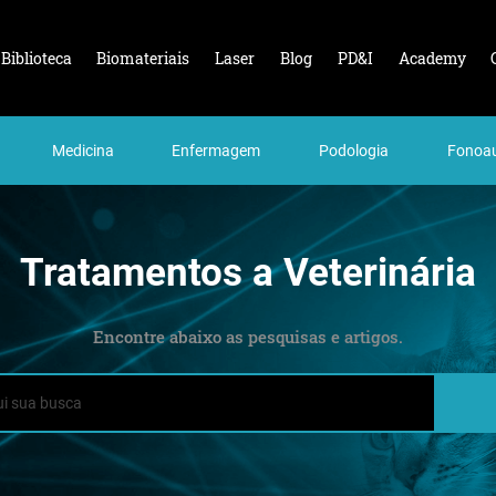
Biblioteca
Biomateriais
Laser
Blog
PD&I
Academy
Medicina
Enfermagem
Podologia
Fonoau
Tratamentos a Veterinária
Encontre abaixo as pesquisas e artigos.