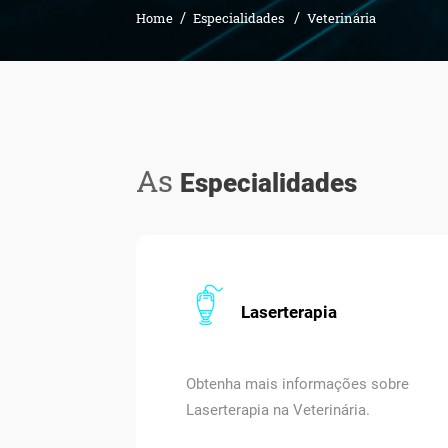
Home
Especialidades
Veterinária
As
Especialidades
Laserterapia
Obtenha mais informações sobre
Laserterapia na Veterinária.