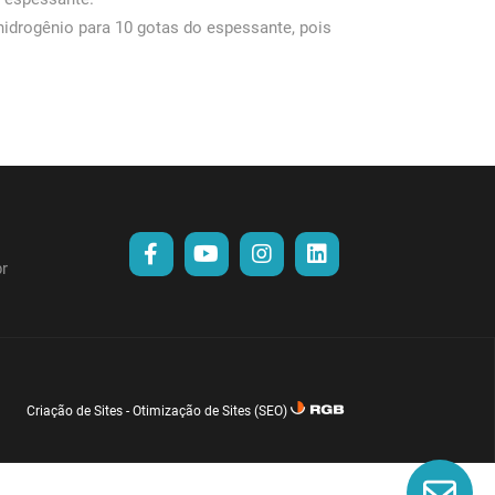
hidrogênio para 10 gotas do espessante, pois
r
Criação de Sites
-
Otimização de Sites (SEO)