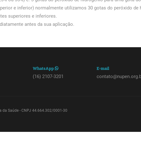
perior e inferior) normalmente utilizamos 30 gotas do peróxido de 
tes superiores e inferiores.
ediatamente antes da sua aplicação.
WhatsApp
E-mail
(16) 2107-3201
contato@nupen.org.b
rea da Saúde - CNPJ 44.664.302/0001-30