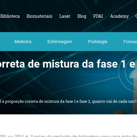
Biblioteca
Biomateriais
Laser
Blog
PD&I
Academy
Medicina
Enfermagem
Podologia
Fonoau
rreta de mistura da fase 1 e 
l a proporção correta de mistura da fase 1 e fase 2, quanto vai de cada um?
25% ou 35%) é: 3 gotas do peróxido de hidrogênio para uma gota d