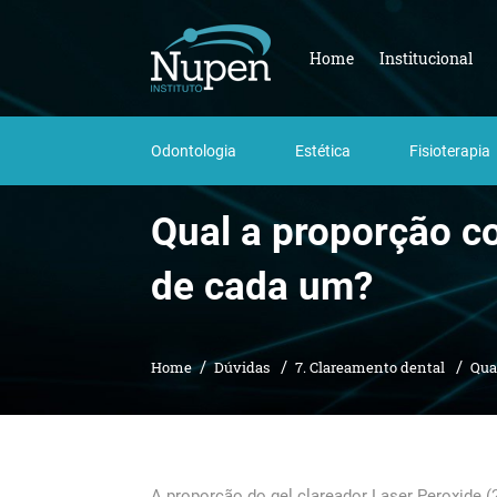
Home
Institucional
Odontologia
Estética
Fisioterapia
Qual a proporção co
de cada um?
Home
Dúvidas
7. Clareamento dental
Qua
A proporção do gel clareador Laser Peroxide (