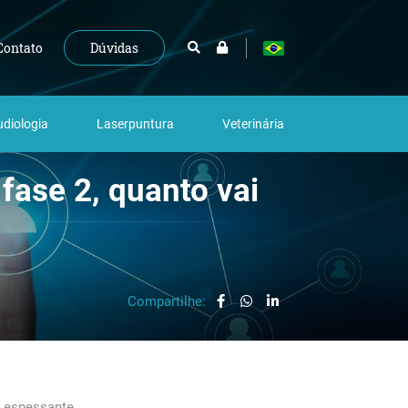
Dúvidas
Contato
diologia
Laserpuntura
Veterinária
fase 2, quanto vai
Compartilhe:
o espessante.