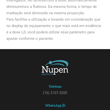
interligados. Ao diminuirmos a dose, automaticamente
diminuiremos a fluência. Da mesma forma, o tempo de
irradiação será diminuído na mesma proporção.
Para facilitar a utilização e levando em consideração que
no display do equipamento o que mais está em evidência
é a dose (J), você poderá utilizar esse parâmetro para
ajustar conforme o paciente.
Telefone
(16) 2107-3200
WhatsApp