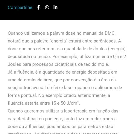
Compartilhe:
Quando utilizamos a palavra dose no manual da DMC,
notará que a palavra “energia” estará entre parênteses. A
dose que nos referimos é a quantidade de Joules (energia)
depositada no tecido. Por exemplo, utilizamos entre 0,5 e 2
Joules para processos cicatriciais de tecido mole.
Já a fluência, é a quantidade de energia depositada em
uma determinada área, que por convenção é a área da
secção transversal do feixe laser quando o aplicamos de
forma pontual. No exemplo citado anteriormente, a
fluência estaria entre 15 e 50 J/cm².
Quando queremos utilizar a laserterapia em função das
características do paciente, tanto faz em reduzirmos a
dose ou a fluência, pois ambos os parâmetros estão