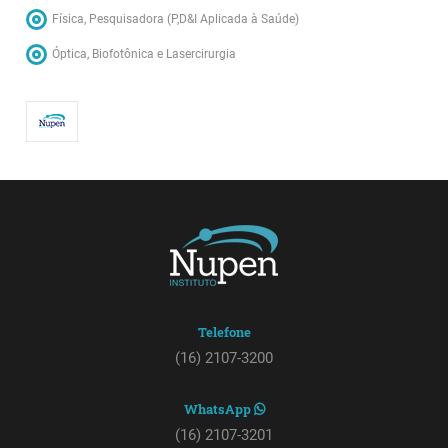
Física, Pesquisadora (P,D&I Aplicada à Saúde)
Óptica, Biofotônica e Lasercirurgia
Telefone
(16) 2107-3200
WhatsApp
(16) 2107-3201